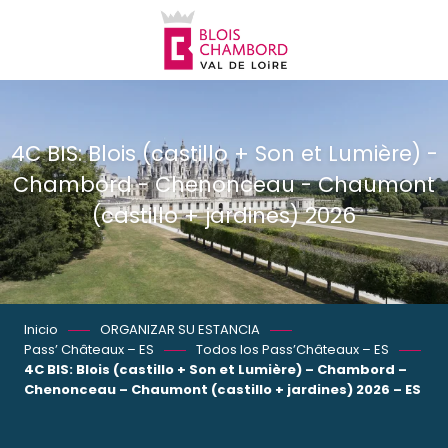
Aller
au
contenu
principal
4C BIS: Blois (castillo + Son et Lumière) -
Chambord - Chenonceau - Chaumont
(castillo + jardines) 2026
Inicio
ORGANIZAR SU ESTANCIA
Pass’ Châteaux – ES
Todos los Pass’Châteaux – ES
4C BIS: Blois (castillo + Son et Lumière) – Chambord –
Chenonceau – Chaumont (castillo + jardines) 2026 – ES