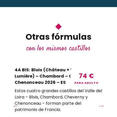
Otras fórmulas
con los mismos castillos
4A BIS: Blois (Château + Son et
5B
74
€
Lumière) – Chambord – Cheverny –
Ch
Chenonceau 2026 – ES
(c
PARA ADULTO
20
Estos cuatro grandes castillos del Valle del
Loira – Blois, Chambord, Cheverny y
Est
Chenonceau – forman parte del
Ch
patrimonio de Francia.
Loi
au