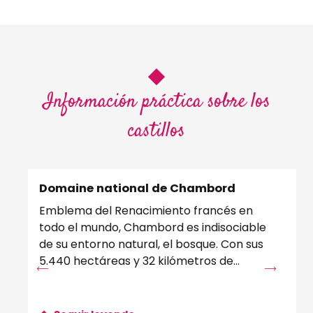
Información práctica sobre los
castillos
Domaine national de Chambord
Ch
Emblema del Renacimiento francés en
El 
todo el mundo, Chambord es indisociable
Cor
de su entorno natural, el bosque. Con sus
es
5.440 hectáreas y 32 kilómetros de
ori
murallas que lo rodean,...
su..