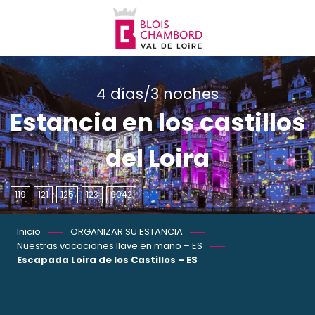
Aller
au
contenu
principal
4 días/3 noches
Estancia en los castillos
del Loira
119
121
125
123
9042
Inicio
ORGANIZAR SU ESTANCIA
Nuestras vacaciones llave en mano – ES
Escapada Loira de los Castillos – ES