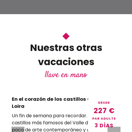
Nuestras otras
vacaciones
llave en mano
En el corazón de los castillos del Valle del
DESDE
Loira
D
227
€
Un fin de semana para recordar. Visitas a los
d
PAR ADULTE
castillos más famosos del Valle del Loira, un
3 DÍAS
poco de arte contemporáneo y alojamiento