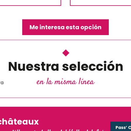
Me interesa esta opción
el
Nuestra selección
ulo
en la misma línea
ra
a
châteaux
Pass’ 