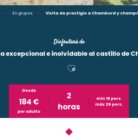
En grupos
Visita de prestigio a Chambord y champán
Disfrutará de
ta excepcional e inolvidable al castillo de
Ajouter aux f
Desde
2
mín 18 pers.
184
€
horas
máx 29 pers.
por adulto