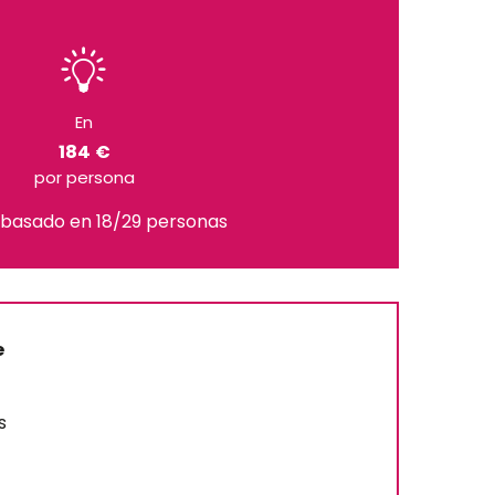
En
184 €
por persona
 basado en 18/29 personas
e
s