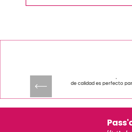
Paseo en barco por 
Loira y almuerzo
aperitivo – ES
Le encantará Este espectác
de calidad es perfecto pa
relajarse y disfrutar de un
velada al aire libre
Seguir leyendo
Pass'