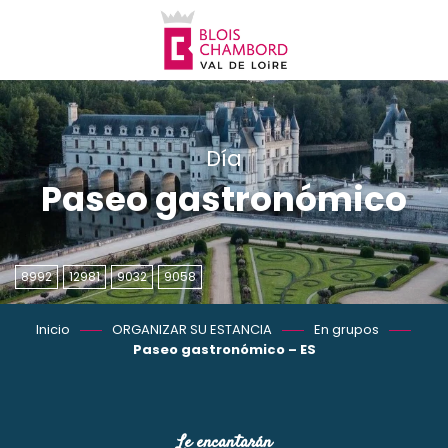
Aller
au
contenu
principal
Día
Paseo gastronómico
8992
12981
9032
9058
Inicio
ORGANIZAR SU ESTANCIA
En grupos
Paseo gastronómico – ES
Le encantarán