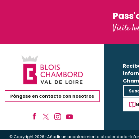
Seguir leyendo
Pass'
Visite lo
Recib
infor
Cham
Susc
Póngase en contacto con nosotros
N
-
-
© Copyright 2026
Añadir un acontecimiento al calendario
Info