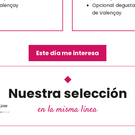
 Valençay
Opcional: degusta
de Valençay
Este día me interesa
os
Nuestra selección
os
alle
en la misma línea
ny y