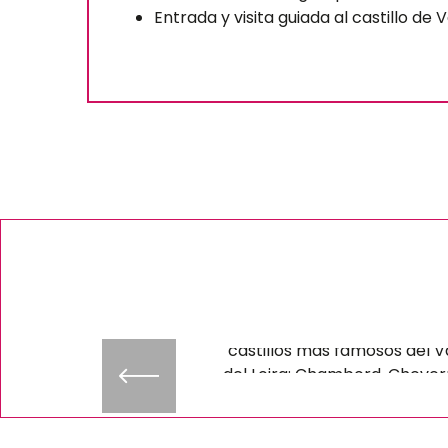
Entrada y visita guiada al castillo de
Encanto en torno a l
castillos – ES
Le encantará Descubrir l
castillos más famosos del V
del Loira: Chambord, Chever
Blois.