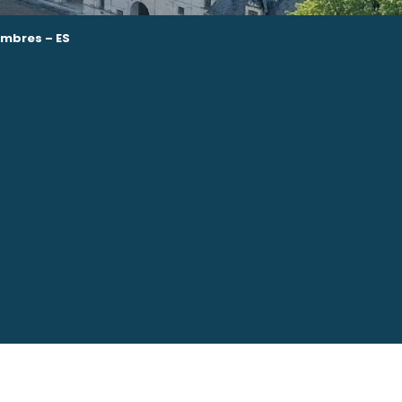
ombres – ES
avoris