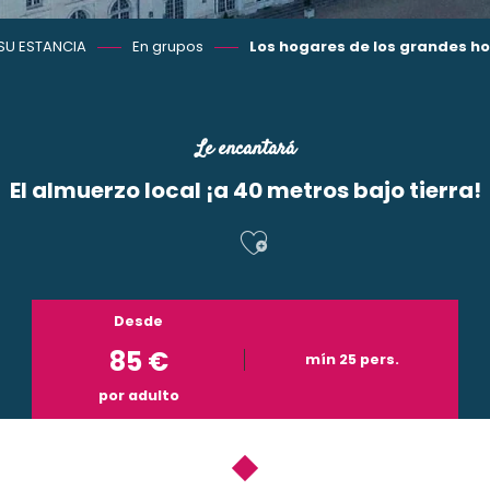
SU ESTANCIA
En grupos
Los hogares de los grandes h
Le encantará
El almuerzo local ¡a 40 metros bajo tierra!
Ajouter aux f
Desde
85
€
mín 25 pers.
por adulto