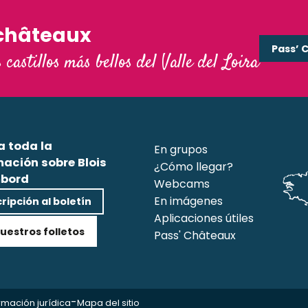
châteaux
Pass’ 
s castillos más bellos del Valle del Loira
a toda la
En grupos
mación sobre Blois
¿Cómo llegar?
bord
Webcams
En imágenes
ripción al boletín
Aplicaciones útiles
uestros folletos
Pass' Châteaux
-
rmación jurídica
Mapa del sitio