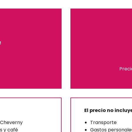
z
Preci
El precio no incluy
e Cheverny
Transporte
s y café
Gastos personale