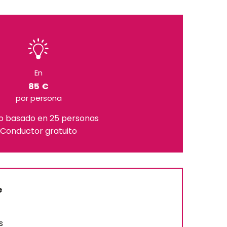
En
85 €
por persona
o basado en 25 personas
Conductor gratuito
e
s