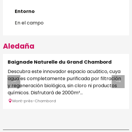
Entorno
Entorno
En el campo
Aledaña
Baignade Naturelle du Grand Chambord
Descubra este innovador espacio acuático, cuya
agua es completamente purificada por filtración
y regeneración biológica, sin cloro ni productos
químicos. Disfrutará de 2000m²...
Mont-près-Chambord