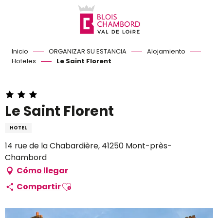
Aller
au
contenu
principal
Inicio
ORGANIZAR SU ESTANCIA
Alojamiento
Hoteles
Le Saint Florent
Le Saint Florent
HOTEL
14 rue de la Chabardière, 41250 Mont-près-
Chambord
Cómo llegar
Ajouter aux favoris
Compartir