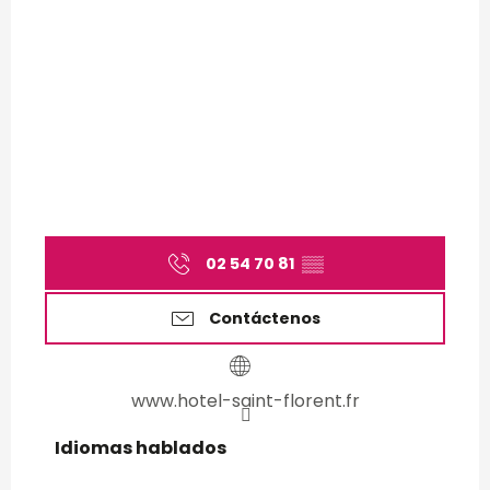
02 54 70 81
▒▒
Contáctenos
www.hotel-saint-florent.fr
Idiomas hablados
Idiomas hablados