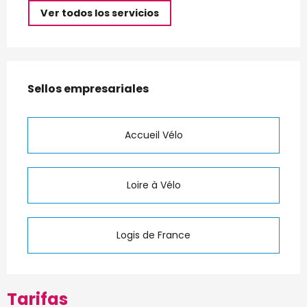
Ver todos los servicios
Oferta de prestaciones
Sellos empresariales
Sellos empresariales
Accueil Vélo
Loire à Vélo
Logis de France
Tarifas