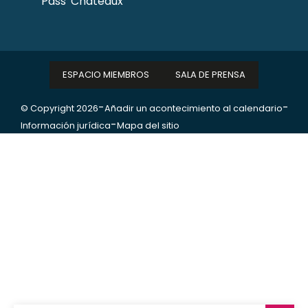
Pass' Châteaux
ESPACIO MIEMBROS
SALA DE PRENSA
-
-
© Copyright 2026
Añadir un acontecimiento al calendario
-
Información jurídica
Mapa del sitio