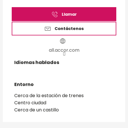
Llamar
Contáctenos
all.accor.com
Idiomas hablados
Idiomas hablados
Entorno
Entorno
Cerca de la estación de trenes
Centro ciudad
Cerca de un castillo