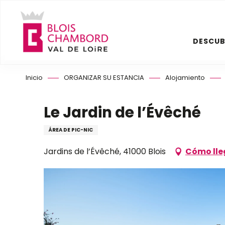
Aller
au
contenu
DESCUB
principal
Inicio
ORGANIZAR SU ESTANCIA
Alojamiento
Le Jardin de l’Évêché
ÁREA DE PIC-NIC
Jardins de l’Évêché, 41000 Blois
Cómo lle