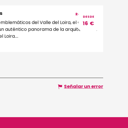
s
Reservable
DESDE
blemáticos del Valle del Loira, el Castillo
16
€
 un auténtico panorama de la arquitectura e
 Loira....
Señalar un error