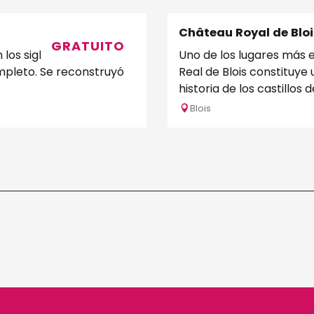
Château Royal de Bloi
GRATUITO
s siglos XII, XVI y XVII.
Uno de los lugares más em
ompleto. Se reconstruyó
Real de Blois constituye
historia de los castillos del
Blois