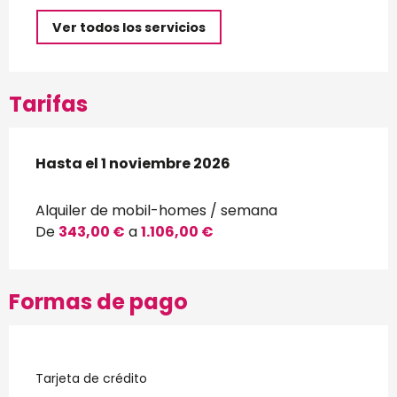
Ver todos los servicios
Tarifas
Desde
Hasta el
3 abril 2026
1 noviembre 2026
hasta
1 noviembre 2026
Alquiler de mobil-homes / semana
De
343,00 €
a
1.106,00 €
Formas de pago
Tarjeta de crédito