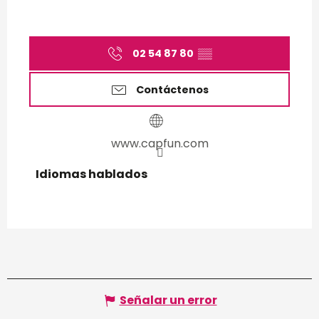
02 54 87 80
▒▒
Contáctenos
www.capfun.com
Idiomas hablados
Idiomas hablados
Señalar un error