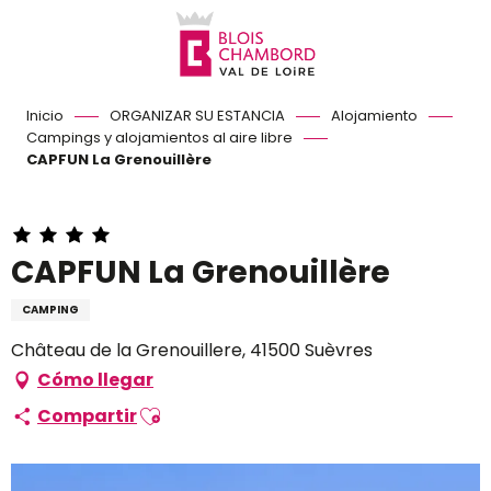
Aller
au
contenu
principal
Inicio
ORGANIZAR SU ESTANCIA
Alojamiento
Campings y alojamientos al aire libre
CAPFUN La Grenouillère
CAPFUN La Grenouillère
CAMPING
Château de la Grenouillere, 41500 Suèvres
Cómo llegar
Ajouter aux favoris
Compartir