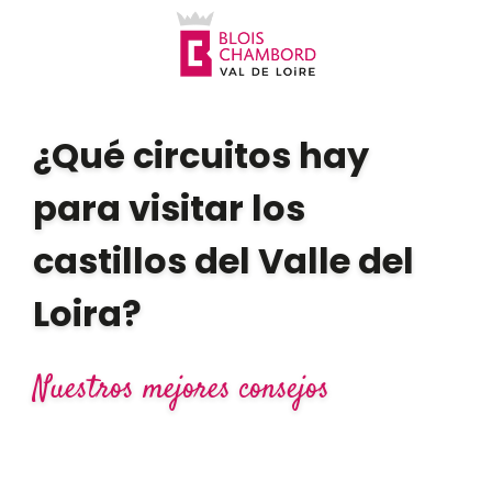
Aller
au
contenu
principal
¿Qué circuitos hay
para visitar los
castillos del Valle del
Loira?
Nuestros mejores consejos