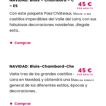
NAVIDAD: Blois – Chambord – Chaumont
45
€
– ES
POR ADULTO
Con este paquete Pass’Châteaux, visite tres
castillos imperdibles del Valle del Loira, con sus
fabulosas decoraciones navideñas. ¡Regale
esta...
Comprar
NAVIDAD: Blois-Chambord-Cheverny – ES
45
€
Visite tres de los grandes castillos del Valle del
POR ADULTO
Loira en Navidad, y obtendrá una buena visión
general de los diferentes estilos, épocas y
decoraciones...
Comprar