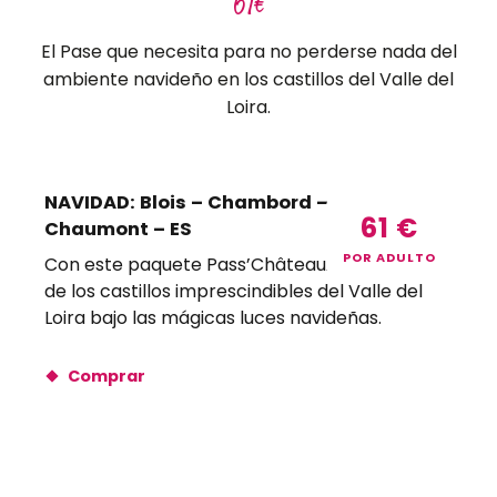
61€
El Pase que necesita para no perderse nada del
ambiente navideño en los castillos del Valle del
Loira.
NAVIDAD: Blois – Chambord – Cheverny –
61
€
Chaumont – ES
POR ADULTO
Con este paquete Pass’Châteaux, visite cuatro
de los castillos imprescindibles del Valle del
Loira bajo las mágicas luces navideñas.
Comprar