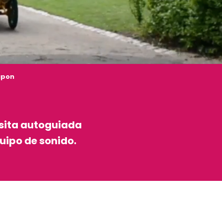
upon
isita autoguiada
uipo de sonido.
ux favoris