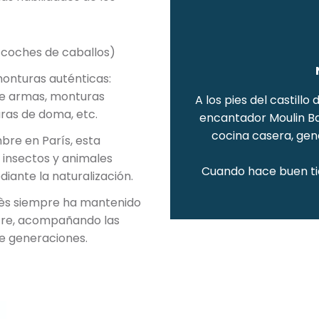
e coches de caballos)
monturas auténticas:
de armas, monturas
A los pies del castill
ras de doma, etc.
encantador Moulin Ba
cocina casera, gen
bre en París, esta
 insectos y animales
Cuando hace buen ti
iante la naturalización.
mès siempre ha mantenido
tre, acompañando las
de generaciones.