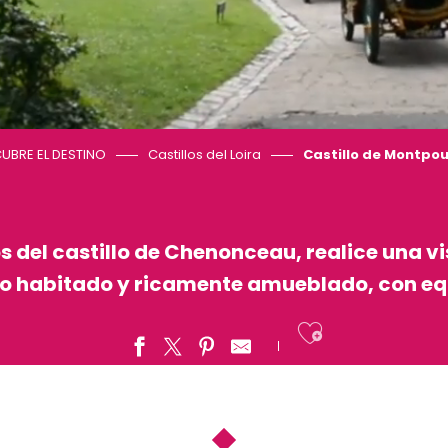
UBRE EL DESTINO
Castillos del Loira
Castillo de Montpo
os del castillo de Chenonceau, realice una v
llo habitado y ricamente amueblado, con eq
Ajouter a