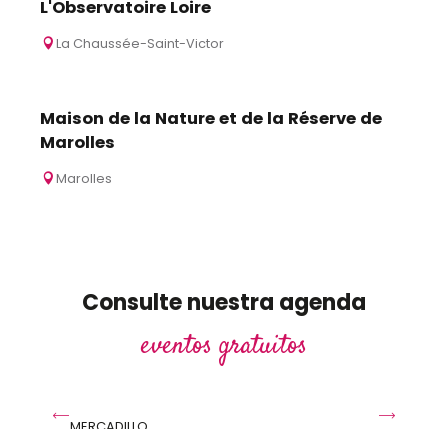
L'Observatoire Loire
La Chaussée-Saint-Victor
Maison de la Nature et de la Réserve de
Marolles
Marolles
Consulte nuestra agenda
eventos gratuitos
Friperie Géante
MERCADILLO
A