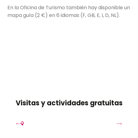
En la Oficina de Turismo también hay disponible un
mapa guía (2 €) en 6 idiomas (F, GB, E, I, D, NL).
Blois - Parcours de la Gabarre
Blois - Parcours La Fleur de Lys
Blois - Parcours Le Porc Epic
Seguir leyendo
Blois - Parcours Les Flèches St Nicolas
Seguir leyendo
Seguir leyendo
Seguir leyendo
Visitas y actividades gratuitas
Maison de la BD
M
Blois