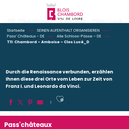
Aller
au
contenu
T11: Chambord - Amboise - Clos Lucé
principal
Startseite
SEINEN AUFENTHALT ORGANISIEREN
Pass‘ Châteaux – DE
Alle Schloss-Pässe – DE
T11: Chambord – Amboise – Clos Lucé_D
Durch die Renaissance verbunden, erzählen
Ihnen diese drei Orte vom Leben zur Zeit von
Franz I. und Leonardo da Vinci.
Ajouter aux fav
Pass'châteaux