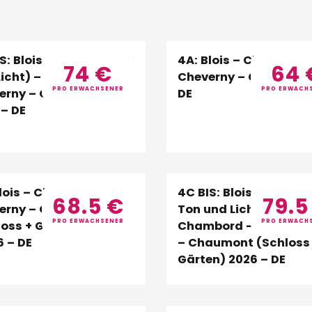
S: Blois (Schloss + Ton
4A: Blois – Chambord
74
€
64
Licht) – Chambord –
Cheverny – Chenonce
PRO ERWACHSENER
PRO ERWACH
erny – Chenonceau
DE
 – DE
Blois – Chambord-
4C BIS: Blois (Schloss
68.5
€
79.
erny – Chaumont
Ton und Licht) –
PRO ERWACHSENER
PRO ERWACH
oss + Gartenfestival)
Chambord – Chenonc
6 – DE
– Chaumont (Schloss
Gärten) 2026 – DE