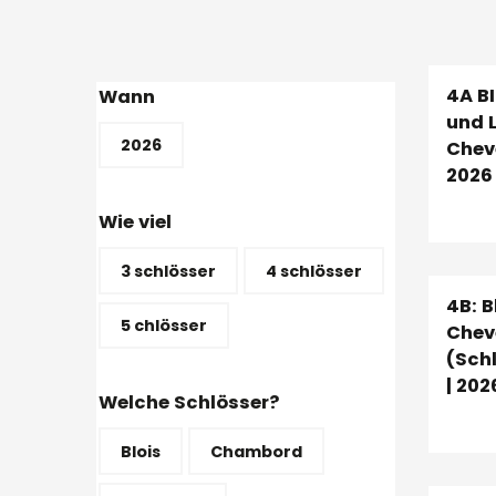
4A BI
Wann
und 
2026
Chev
2026
Wie viel
3 schlösser
4 schlösser
4B: 
5 chlösser
Chev
(Schl
| 202
Welche Schlösser?
Blois
Chambord