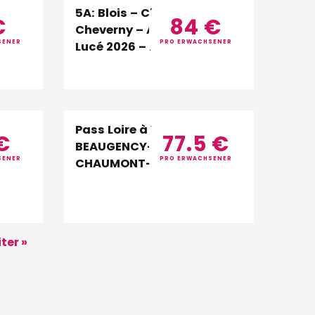
5A: Blois – Chambord –
€
84
€
e –
Cheverny – Amboise – Clos
SENER
PRO ERWACHSENER
Lucé 2026 – DE
Pass Loire à Vélo: MEUNG-
€
77.5
€
–
BEAUGENCY-BLOIS-
SENER
PRO ERWACHSENER
t
CHAUMONT-AMBOISE – DE
ter »