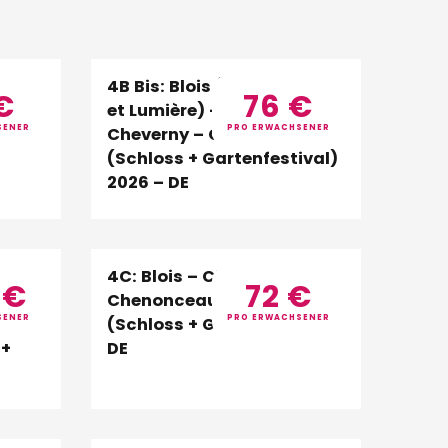
 –
4B Bis: Blois (Schloss + Son
€
76
€
au –
et Lumière) – Chambord –
SENER
PRO ERWACHSENER
Cheverny – Chaumont
(Schloss + Gartenfestival)
2026 – DE
 +
4C: Blois – Chambord –
5
€
72
€
Chenonceau – Chaumont
SENER
PRO ERWACHSENER
eau
(Schloss + Gärten) 2026 –
 +
DE