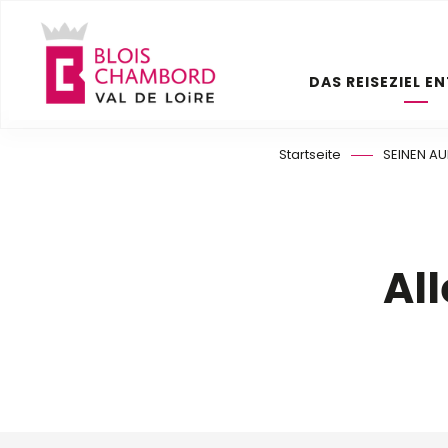
Aller
au
contenu
DAS REISEZIEL E
principal
Startseite
SEINEN AU
Al