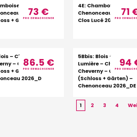
Amboise – Clos Lucé –
4E: Chambord –
73
€
71
onceau – Chaumont
Chenonceau – Ambois
PRO ERWACHSENER
PRO ERWACH
oss + Gartenfestival)
Clos Lucé 2026
Blois – Chambord –
5Bbis: Blois + Son &
86.5
€
94
erny – Chaumont
Lumière – Chambord 
PRO ERWACHSENER
PRO ERWACH
oss + Gärten) –
Cheverny – Chaumon
onceau 2026_D
(Schloss + Gärten) –
Chenonceau 2026_DE
1
2
3
4
Wei