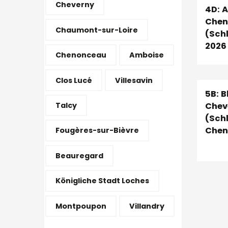
Cheverny
4D: 
Chen
Chaumont-sur-Loire
(Schl
2026
Chenonceau
Amboise
Clos Lucé
Villesavin
5B: 
Talcy
Chev
(Schl
Chen
Fougères-sur-Bièvre
Beauregard
Königliche Stadt Loches
Montpoupon
Villandry