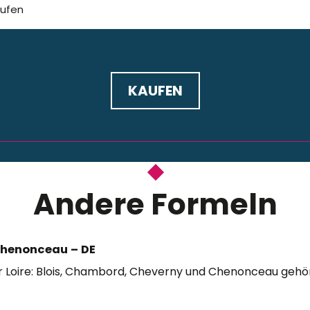
aufen
KAUFEN
Andere Formeln
mit denselben Schlössern
Chenonceau – DE
er Loire: Blois, Chambord, Cheverny und Chenonceau geh