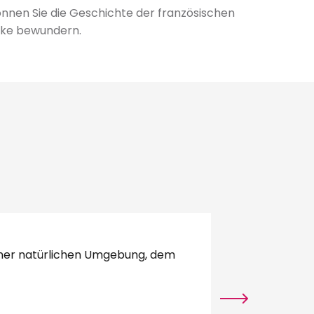
können Sie die Geschichte der französischen
erke bewundern.
Château de Che
einer natürlichen Umgebung, dem
Das in der Geschi
Katharina Briçonne
Mehr erfahren