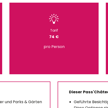
Tarif
74 €
pro Person
Dieser Pass'Châte
ser und Parks & Gärten
Geführte Besichti
Diese Optionen si