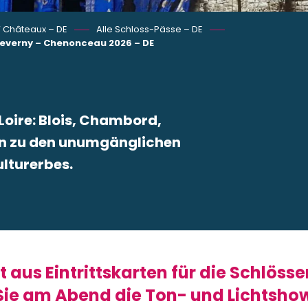
‘ Châteaux – DE
Alle Schloss-Pässe – DE
Cheverny – Chenonceau 2026 – DE
Loire: Blois, Chambord,
n zu den unumgänglichen
lturerbes.
 favoris
 aus Eintrittskarten für die Schlöss
e am Abend die Ton- und Lichtshow 