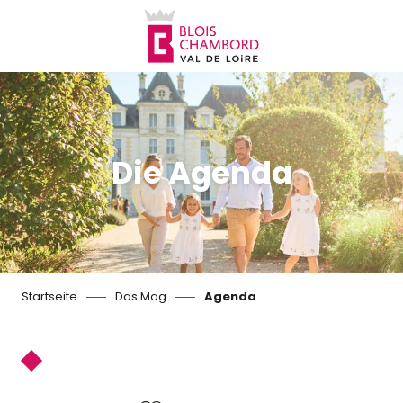
Aller
au
contenu
principal
Die Agenda
Startseite
Das Mag
Agenda