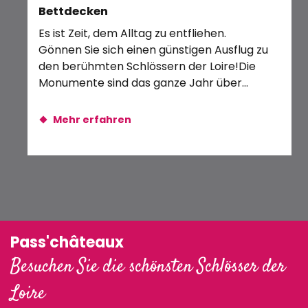
Bettdecken
Ciné Marmots : projection de Le Royaume des Chats (st
Das
Apéro-Concert
Es ist Zeit, dem Alltag zu entfliehen.
ide
Gönnen Sie sich einen günstigen Ausflug zu
Sch
den berühmten Schlössern der Loire!Die
zw
Monumente sind das ganze Jahr über
von
geöffnet, kleiden...
Mehr erfahren
Pass'châteaux
Besuchen Sie die schönsten Schlösser der
Loire