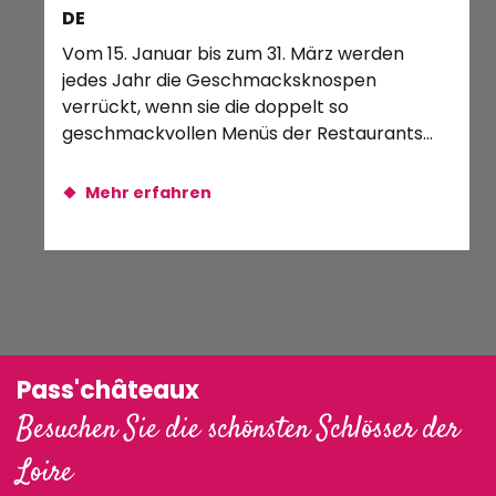
DE
Belinda Davids - The Greatest Love of All - Tribute to
Je
Expostion plantes sauvages de nos villages
Vom 15. Januar bis zum 31. März werden
So
jedes Jahr die Geschmacksknospen
Rei
verrückt, wenn sie die doppelt so
geschmackvollen Menüs der Restaurants
im Reiseziel...
Mehr erfahren
Pass'châteaux
Besuchen Sie die schönsten Schlösser der
Loire