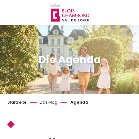
Aller
au
contenu
principal
Die Agenda
Startseite
Das Mag
Agenda