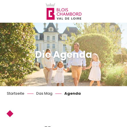
Aller
au
contenu
principal
Die Agenda
Startseite
Das Mag
Agenda