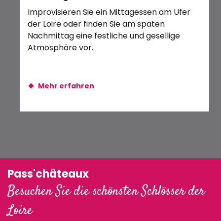
Be
Soirée Blanche 2026
Improvisieren Sie ein Mittagessen am Ufer
Bébé Artiste
der Loire oder finden Sie am späten
Es 
Nachmittag eine festliche und gesellige
Gön
Atmosphäre vor.
de
Mo
geö
Mehr erfahren
Pass'châteaux
Besuchen Sie die schönsten Schlösser der
Loire