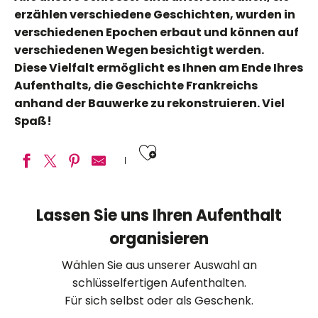
erzählen verschiedene Geschichten, wurden in
verschiedenen Epochen erbaut und können auf
verschiedenen Wegen besichtigt werden.
Diese Vielfalt ermöglicht es Ihnen am Ende Ihres
Aufenthalts, die Geschichte Frankreichs
anhand der Bauwerke zu rekonstruieren. Viel
Spaß!
Ajouter aux fav
Château de Fougères-sur-Bièvre
Lassen Sie uns Ihren Aufenthalt
Château Royal d’Amboise
organisieren
Domaine Régional de Chaumont-sur-Loire
Château de Montrésor
Wählen Sie aus unserer Auswahl an
Chateau de Troussay
schlüsselfertigen Aufenthalten.
Gärten des Schlosses Valmer
Für sich selbst oder als Geschenk.
Château et jardins de Villandry