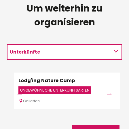
Um weiterhin zu
organisieren
Unterkünfte
Restaurants
Lodg'ing Nature Camp
La 
Aktivitäten
UNGEWÖHNLICHE UNTERKUNFTSARTEN
GÄS
Cellettes
Va