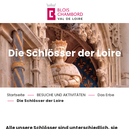
Aller
au
contenu
principal
Die Schlösser der Loire
Startseite
BESUCHE UND AKTIVITÄTEN
Das Erbe
Die Schlösser der Loire
Alle unsere Schlösser sind unterschiedlich, sie