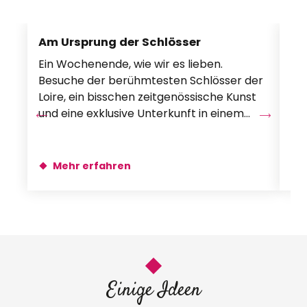
Cité royale de Loches
Château des Grotteaux
Am Ursprung der Schlösser
Bu
Château de Valençay
Ein Wochenende, wie wir es lieben.
Ein
Besuche der berühmtesten Schlösser der
en
Loire, ein bisschen zeitgenössische Kunst
der
und eine exklusive Unterkunft in einem
We
Schloss. So fühlt man...
las
Mehr erfahren
Einige Ideen