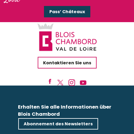
Les Histoires de Bonifet
Nuit des Étoiles 2026
Pass’ Châteaux
Les Jeudis et Vendredis du Grand Chaume
STAND UP par BENJ'O
Rencontre avec Julie Matlosz
Concert : Mathis Poulin
Concert « Râvi »
Randonnée pédestre semi-nocturne
Kontaktieren Sie uns
Erhalten Sie alle Informationen über
Blois Chambord
Abonnement des Newsletters