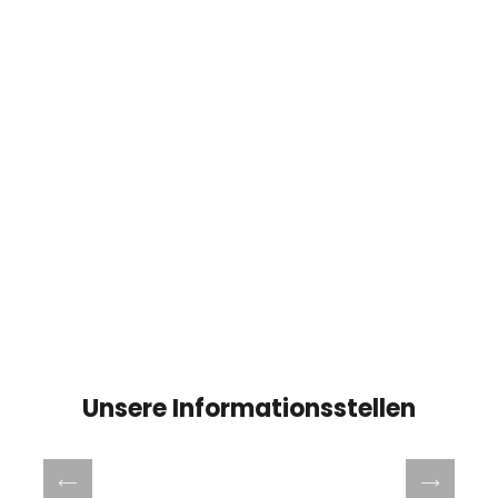
Unsere Informationsstellen
Office de Tourisme Blois Chambord-Val
de Loire