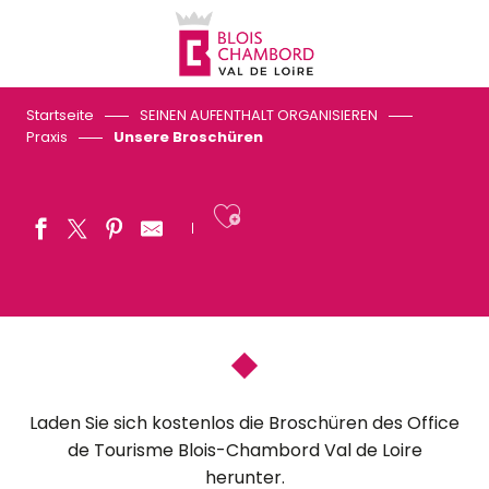
Aller
au
contenu
principal
Startseite
SEINEN AUFENTHALT ORGANISIEREN
Praxis
Unsere Broschüren
Ajouter aux fav
Laden Sie sich kostenlos die Broschüren des Office
de Tourisme Blois-Chambord Val de Loire
herunter.