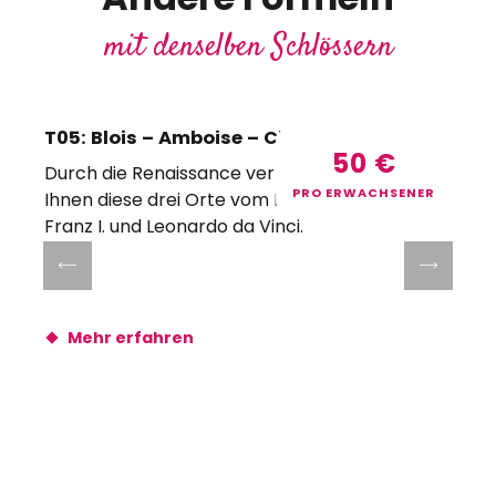
mit denselben Schlössern
T05: Blois – Amboise – Clos Lucé 2026
50
€
Durch die Renaissance verbunden, erzählen
PRO ERWACHSENER
Ihnen diese drei Orte vom Leben zur Zeit von
E
Franz I. und Leonardo da Vinci.
C
S
Mehr erfahren