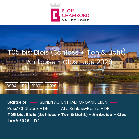
Aller
au
contenu
principal
T05 bis: Blois (Schloss + Ton & Licht) -
Amboise - Clos Lucé 2026
8994
119
10391
9020
Startseite
SEINEN AUFENTHALT ORGANISIEREN
Pass‘ Châteaux – DE
Alle Schloss-Pässe – DE
T05 bis: Blois (Schloss + Ton & Licht) – Amboise – Clos
Lucé 2026 – DE