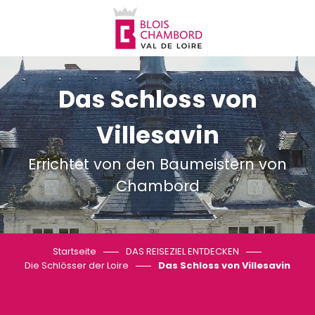
Aller
au
contenu
principal
Das Schloss von
Villesavin
Errichtet von den Baumeistern von
Chambord
Startseite
DAS REISEZIEL ENTDECKEN
Die Schlösser der Loire
Das Schloss von Villesavin