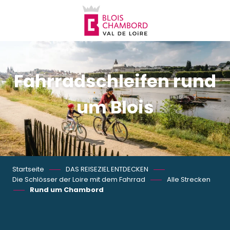
Aller
au
contenu
principal
Fahrradschleifen rund
um Blois
Startseite
DAS REISEZIEL ENTDECKEN
Die Schlösser der Loire mit dem Fahrrad
Alle Strecken
Rund um Chambord