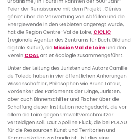
urbanisme) in Tours im Rahmen der 500-Jahr-
Feier der Renaissance mit dem Projekt „Génies
génie“ über die Verwertung von Abfällen und die
Energiewende in den Gebieten angeregt wurde,
hat die Region Centre-Val de Loire,
CICLIC
(regionale Agentur des Zentrums für Buch, Bild und
digitale Kultur), die
Mission Val de Loire
und den
Verein
COAL
art et écologie zusammengeführt.
Unter der Leitung des Juristen und Autors Camille
de Toledo haben in vier öffentlichen Anhörungen
Wissenschaftler, Philosophen wie Bruno Latour,
Vordenker des Parlaments der Dinge, Juristen,
aber auch Binnenschiffer und Fischer über die
Schaffung dieser Institution nachgedacht, die vor
allem die Loire gegen Umweltverschmutzer
verteidigen soll. Laut Apolline Fluck, die bei POLAU
für die Ressourcen Kunst und Territorien und
Kommunikation zuständig ist, „ist dies eine