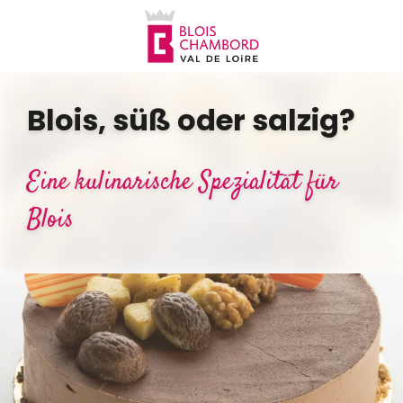
Aller
au
contenu
principal
Blois, süß oder salzig?
Eine kulinarische Spezialität für
Blois