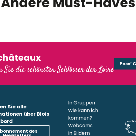
Andere Must-Haves
Die Wiedergeburt der
loss Chenonceau
von Chambord
'châteaux
Pass’ 
 Sie die schönsten Schlösser der Loire
In Gruppen
en Sie alle
Wie kann ich
mationen über Blois
kommen?
bord
Webcams
bonnement des
In Bildern
Newsletters