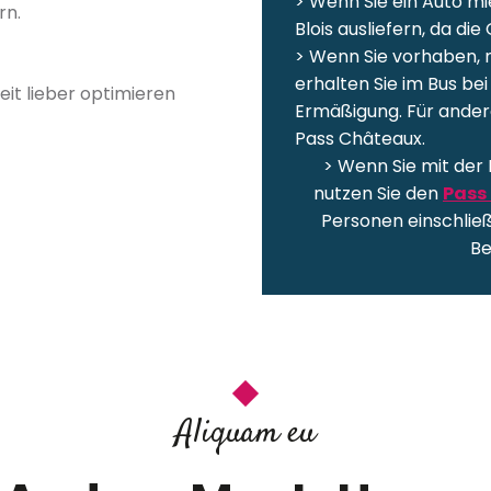
> Wenn Sie ein Auto mi
rn.
Blois ausliefern, da di
> Wenn Sie vorhaben, 
erhalten Sie im Bus be
Zeit lieber optimieren
Ermäßigung. Für ander
Pass Châteaux.
> Wenn Sie mit der 
nutzen Sie den
Pass
Personen einschließ
Be
Aliquam eu