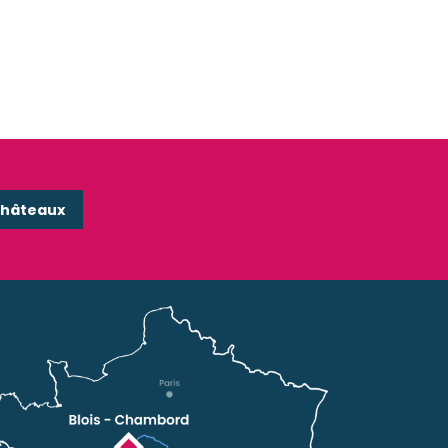
 Gärten
Das Schloss von Amboise
Châteaux