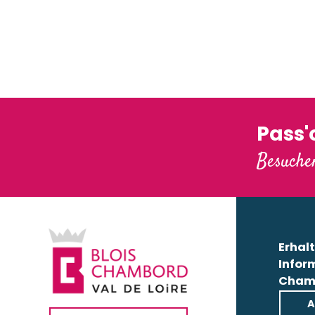
Totems im Loiretal
Das Sch
Pass
Besuchen
Erhalt
Infor
Cham
A