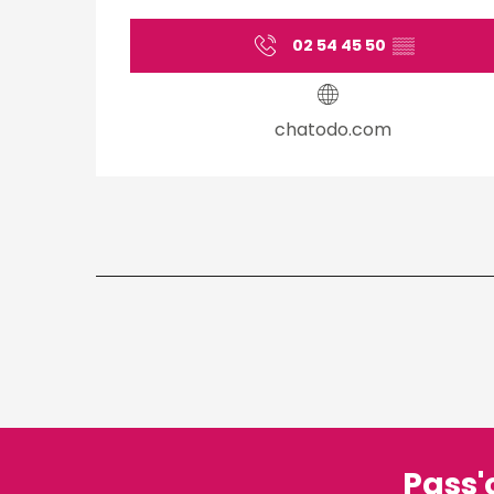
02 54 45 50
▒▒
chatodo.com
Pass