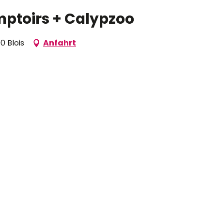
mptoirs + Calypzoo
0 Blois
Anfahrt