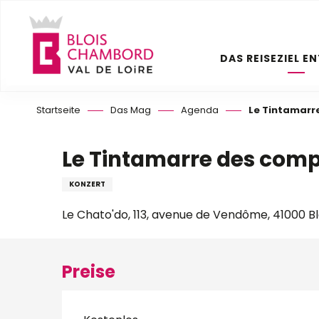
Aller
au
contenu
DAS REISEZIEL E
principal
Startseite
Das Mag
Agenda
Le Tintamarr
Le Tintamarre des comp
KONZERT
Le Chato'do, 113, avenue de Vendôme, 41000 Bl
Preise