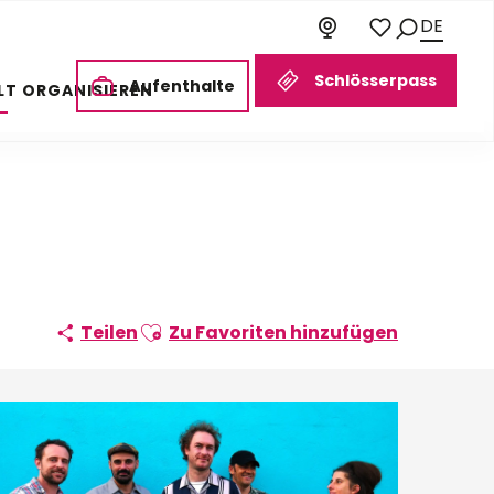
DE
Suche
Voir les favoris
Schlösserpass
Aufenthalte
LT ORGANISIEREN
Ajouter aux favoris
Teilen
Zu Favoriten hinzufügen