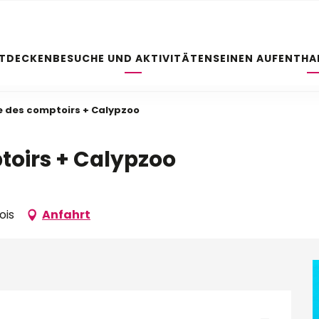
NTDECKEN
BESUCHE UND AKTIVITÄTEN
SEINEN AUFENTHA
e des comptoirs + Calypzoo
toirs + Calypzoo
ois
Anfahrt