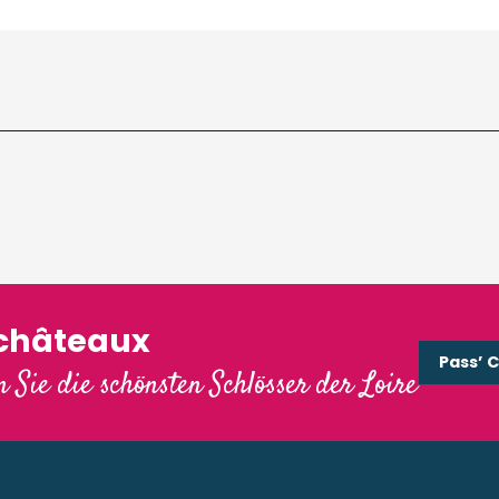
'châteaux
Pass’ 
 Sie die schönsten Schlösser der Loire