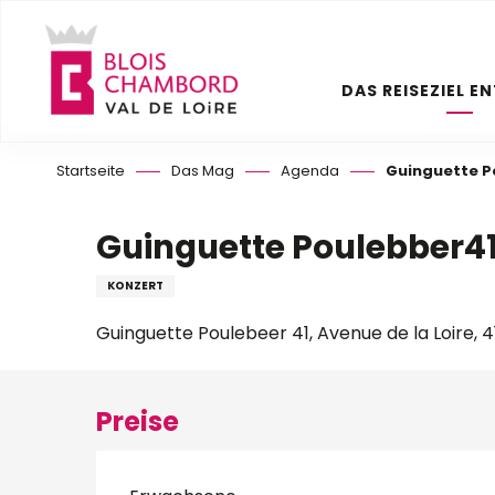
Aller
au
contenu
DAS REISEZIEL E
principal
Startseite
Das Mag
Agenda
Guinguette P
Guinguette Poulebber41
KONZERT
Guinguette Poulebeer 41, Avenue de la Loire, 
Preise