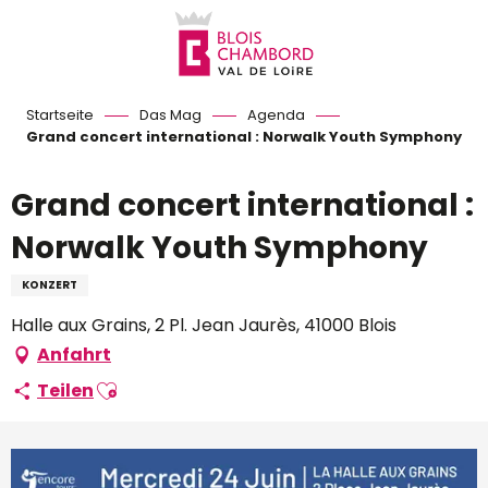
Aller
au
contenu
principal
Startseite
Das Mag
Agenda
Grand concert international : Norwalk Youth Symphony
Grand concert international :
Norwalk Youth Symphony
KONZERT
Halle aux Grains, 2 Pl. Jean Jaurès, 41000 Blois
Anfahrt
Ajouter aux favoris
Teilen