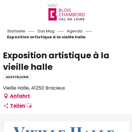
Aller
au
contenu
principal
Startseite
Das Mag
Agenda
Exposition artistique à la vieille halle
Exposition artistique à la
vieille halle
AUSSTELLUNG
Vieille Halle, 41250 Bracieux
Anfahrt
Ajouter aux favoris
Teilen