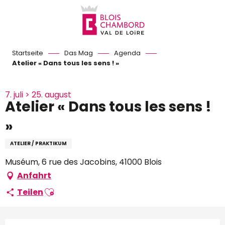
Aller
au
contenu
principal
Startseite
Das Mag
Agenda
Atelier « Dans tous les sens ! »
7. juli > 25. august
Atelier « Dans tous les sens !
»
ATELIER / PRAKTIKUM
Muséum, 6 rue des Jacobins, 41000 Blois
Anfahrt
Ajouter aux favoris
Teilen