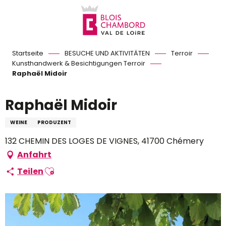
Aller
au
contenu
principal
Startseite
BESUCHE UND AKTIVITÄTEN
Terroir
Kunsthandwerk & Besichtigungen Terroir
Raphaël Midoir
Raphaël Midoir
WEINE
PRODUZENT
132 CHEMIN DES LOGES DE VIGNES, 41700 Chémery
Anfahrt
Ajouter aux favoris
Teilen