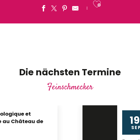
Ajouter a
gen Terroir
probe
Die nächsten Termine
Feinschmecker
ologique et
19
 au Château de
SE