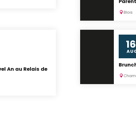
Parent
Blois
16
AU
Brunc
el An au Relais de
Cham