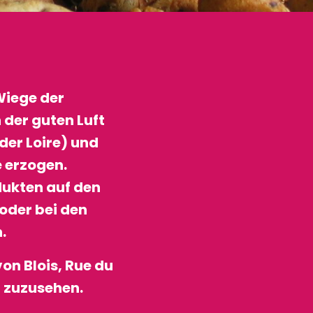
Wiege der
 der guten Luft
der Loire) und
 erzogen.
dukten auf den
oder bei den
.
von Blois, Rue du
t zuzusehen.