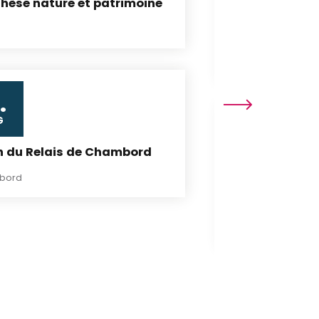
hèse nature et patrimoine
D
g
L
.
G
h du Relais de Chambord
bord
L
T