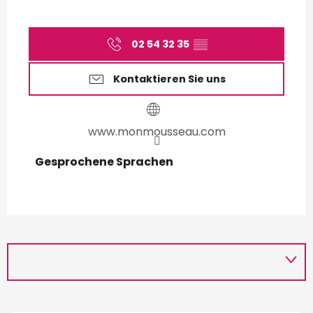
02 54 32 35
▒▒
Kontaktieren Sie uns
www.monmousseau.com
Gesprochene Sprachen
Gesprochene Sprachen