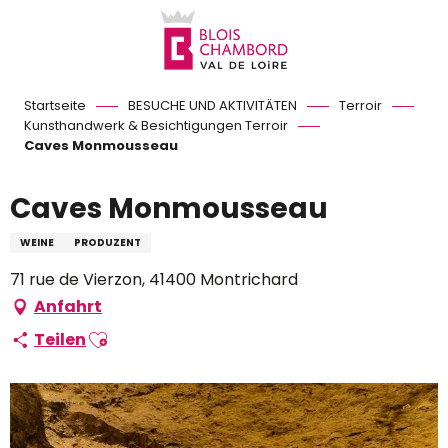
Aller
au
contenu
principal
Startseite
BESUCHE UND AKTIVITÄTEN
Terroir
Kunsthandwerk & Besichtigungen Terroir
Caves Monmousseau
Caves Monmousseau
WEINE
PRODUZENT
71 rue de Vierzon, 41400 Montrichard
Anfahrt
Ajouter aux favoris
Teilen