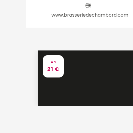
www.brasseriedechambord.com
AB
21
€