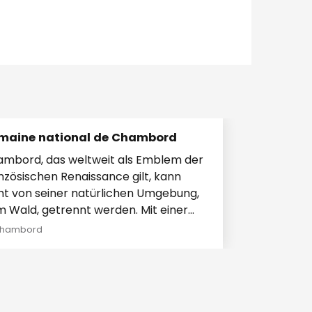
maine national de Chambord
mbord, das weltweit als Emblem der
nzösischen Renaissance gilt, kann
ht von seiner natürlichen Umgebung,
 Wald, getrennt werden. Mit einer
che von 5.440 Hektar...
hambord