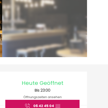
Öffnungszeiten & Ko
Heute Geöffnet
Bis 23:00
Öffnungszeiten ansehen
06 42 45 04
▒▒