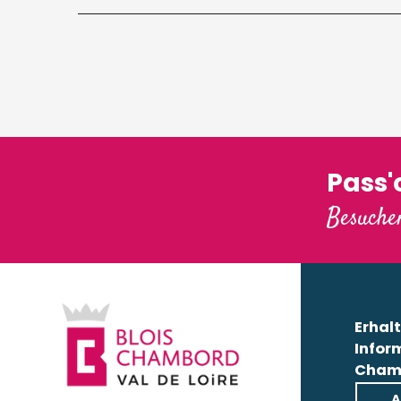
Pass
Besuchen
Erhalt
Infor
Cham
A