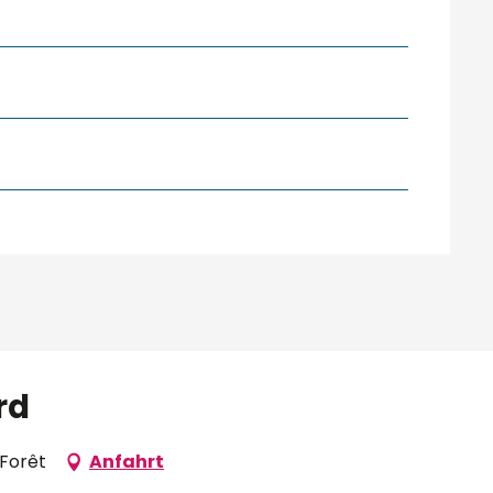
rd
-Forêt
Anfahrt