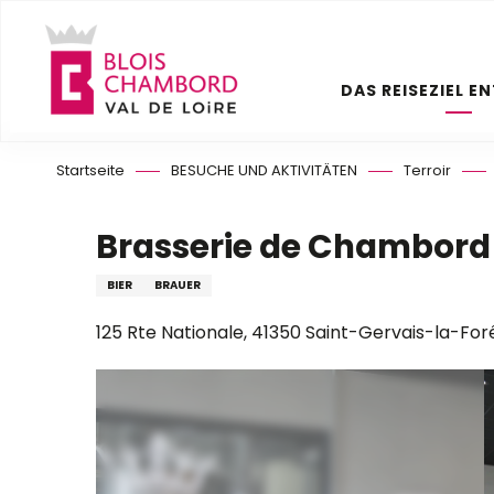
Aller
au
contenu
DAS REISEZIEL E
principal
Startseite
BESUCHE UND AKTIVITÄTEN
Terroir
Brasserie de Chambord
BIER
BRAUER
125 Rte Nationale, 41350 Saint-Gervais-la-For