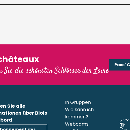
'châteaux
Pass’ 
 Sie die schönsten Schlösser der Loire
In Gruppen
en Sie alle
Wie kann ich
mationen über Blois
kommen?
bord
Webcams
bonnement des