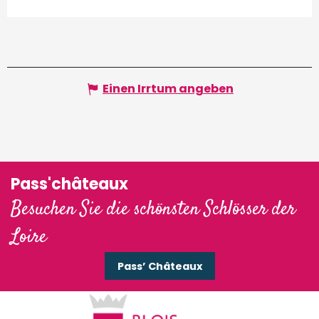
Einen Irrtum angeben
Pass'châteaux
Besuchen Sie die schönsten Schlösser der
Loire
Pass’ Châteaux