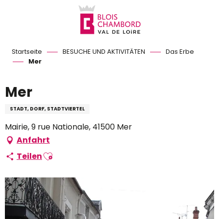
Aller
au
contenu
principal
Startseite
BESUCHE UND AKTIVITÄTEN
Das Erbe
Mer
Mer
STADT, DORF, STADTVIERTEL
Mairie, 9 rue Nationale, 41500 Mer
Anfahrt
Ajouter aux favoris
Teilen