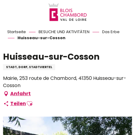
Aller
au
contenu
principal
Startseite
BESUCHE UND AKTIVITÄTEN
Das Erbe
Huisseau-sur-Cosson
Huisseau-sur-Cosson
STADT, DORF, STADTVIERTEL
Mairie, 253 route de Chambord, 41350 Huisseau-sur-
Cosson
Anfahrt
Ajouter aux favoris
Teilen