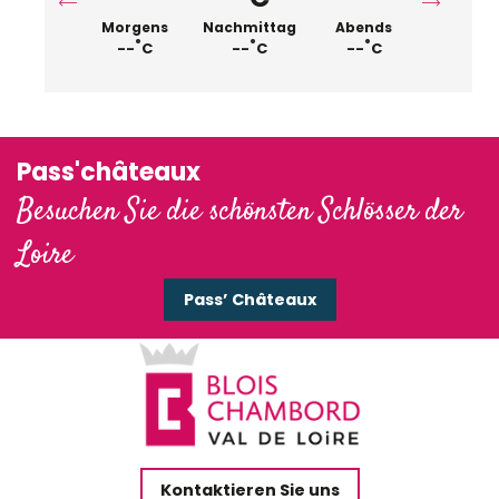
Morgens
Nachmittag
Abends
°
°
°
--
C
--
C
--
C
Pass'châteaux
Besuchen Sie die schönsten Schlösser der
Loire
Pass’ Châteaux
Kontaktieren Sie uns