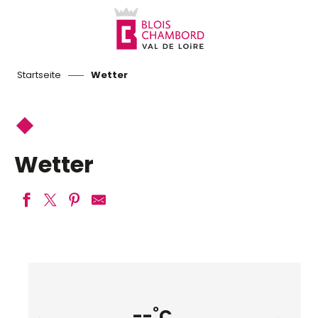
Aller
au
contenu
principal
Startseite
Wetter
Wetter
°
--
C