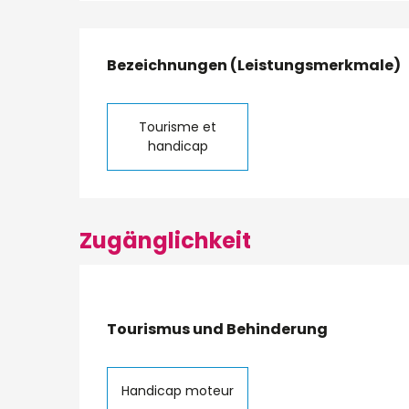
Leistungensmög
Bezeichnungen (Leistungsmerkmale)
Bezeichnungen (Leistungsmerkmale)
Tourisme et
handicap
Zugänglichkeit
Tourismus und Behinderung
Tourismus und Behinderung
Handicap moteur