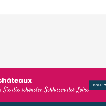
'châteaux
Pass’ 
 Sie die schönsten Schlösser der Loire