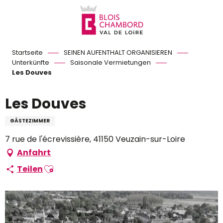
Aller
au
contenu
principal
Startseite
SEINEN AUFENTHALT ORGANISIEREN
Unterkünfte
Saisonale Vermietungen
Les Douves
Les Douves
GÄSTEZIMMER
7 rue de l'écrevissière, 41150 Veuzain-sur-Loire
Anfahrt
Ajouter aux favoris
Teilen