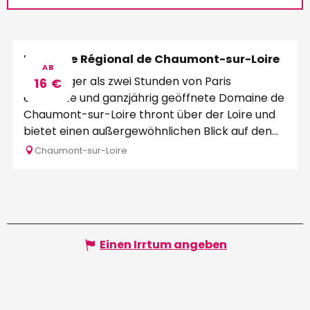
Domaine Régional de Chaumont-sur-Loire
AB
Die weniger als zwei Stunden von Paris
16
€
entfernte und ganzjährig geöffnete Domaine de
Chaumont-sur-Loire thront über der Loire und
bietet einen außergewöhnlichen Blick auf den...
Chaumont-sur-Loire
Einen Irrtum angeben