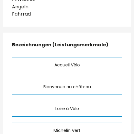
Angeln
Fahrrad
Leistungensmöglichkeiten
Bezeichnungen (Leistungsmerkmale)
Bezeichnungen (Leistungsmerkmale)
Accueil Vélo
Bienvenue au château
Loire à Vélo
Michelin Vert