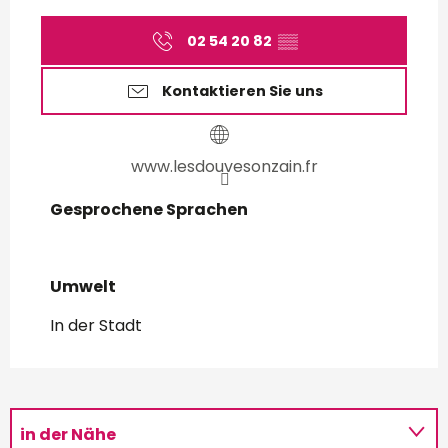
02 54 20 82
▒▒
Kontaktieren Sie uns
www.lesdouvesonzain.fr
Gesprochene Sprachen
Gesprochene Sprachen
Umwelt
Umwelt
In der Stadt
in der Nähe