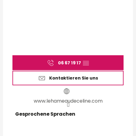
06 67 19 17
▒▒
Kontaktieren Sie uns
www.lehameaudeceline.com
Gesprochene Sprachen
Gesprochene Sprachen