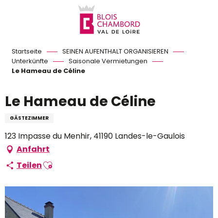
Aller
au
contenu
principal
Startseite
SEINEN AUFENTHALT ORGANISIEREN
Unterkünfte
Saisonale Vermietungen
Le Hameau de Céline
Le Hameau de Céline
GÄSTEZIMMER
123 Impasse du Menhir, 41190 Landes-le-Gaulois
Anfahrt
Ajouter aux favoris
Teilen