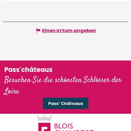
Einen Irrtum angeben
Pass'châteaux
Besuchen Sie die schönsten Schlösser der
Loire
Pass’ Châteaux