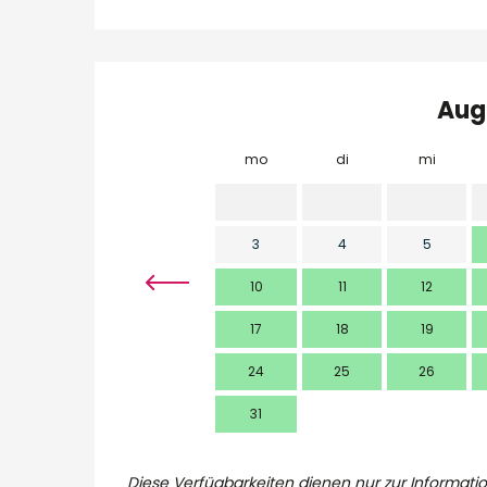
Aug
mo
di
mi
3
4
5
10
11
12
17
18
19
24
25
26
31
Diese Verfügbarkeiten dienen nur zur Informatio