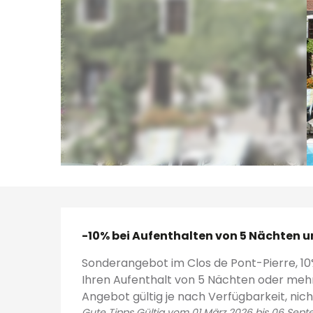
-10% bei Aufenthalten von 5 Nächten u
-10% bei Aufenthalten von 5 Nächten u
Sonderangebot im Clos de Pont-Pierre, 1
Ihren Aufenthalt von 5 Nächten oder mehr
Angebot gültig je nach Verfügbarkeit, nich
Gute Tipps Gültig vom 01 März 2026 bis 06 Sep