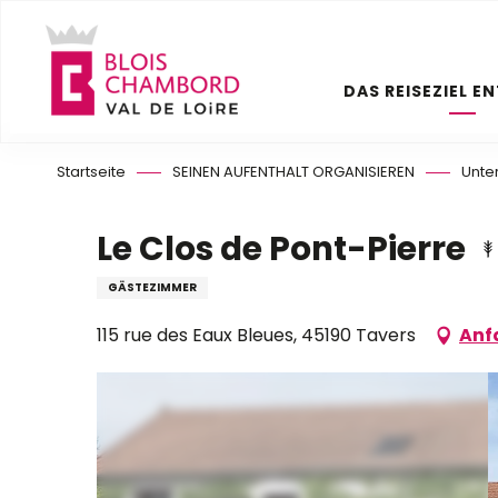
Aller
au
contenu
DAS REISEZIEL E
principal
Startseite
SEINEN AUFENTHALT ORGANISIEREN
Unte
Le Clos de Pont-Pierre
GÄSTEZIMMER
115 rue des Eaux Bleues, 45190 Tavers
Anf