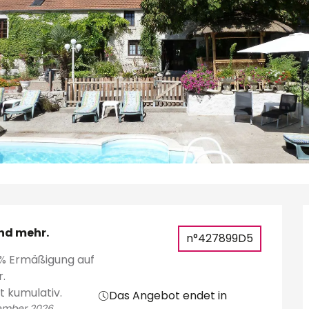
nd mehr.
nd mehr.
n°427899D5
0% Ermäßigung auf
.
t kumulativ.
Das Angebot endet in
tember 2026