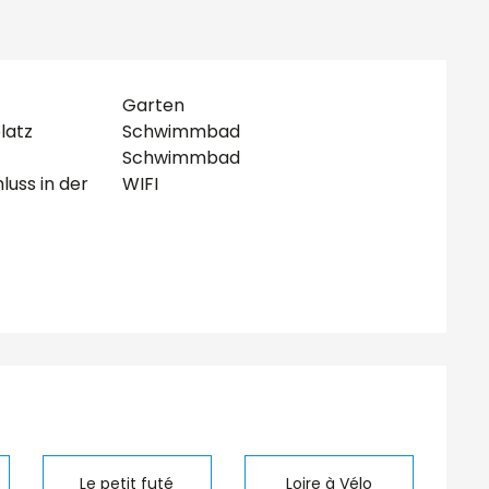
Garten
latz
Schwimmbad
Schwimmbad
luss in der
WIFI
lichkeiten
Le petit futé
Loire à Vélo