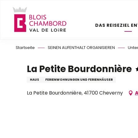
Aller
au
contenu
DAS REISEZIEL E
principal
Startseite
SEINEN AUFENTHALT ORGANISIEREN
Unte
La Petite Bourdonnière
HAUS
FERIENWOHNUNGEN UND FERIENHÄUSER
La Petite Bourdonnière, 41700 Cheverny
A