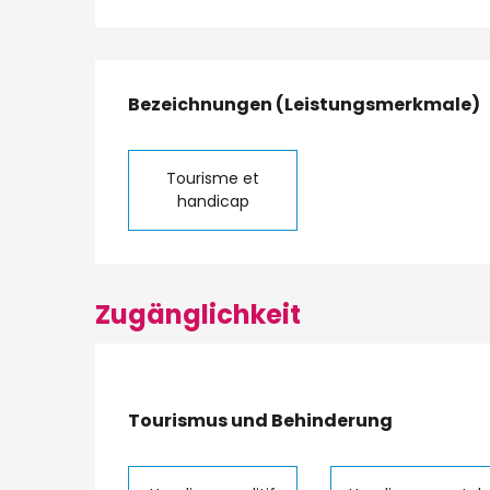
Leistungensmög
Bezeichnungen (Leistungsmerkmale)
Bezeichnungen (Leistungsmerkmale)
Tourisme et
handicap
Zugänglichkeit
Tourismus und Behinderung
Tourismus und Behinderung