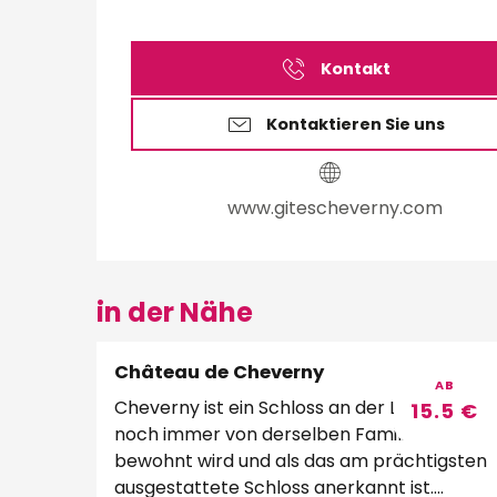
Kontakt
Kontaktieren Sie uns
www.gitescheverny.com
in der Nähe
Château de Cheverny
AB
Cheverny ist ein Schloss an der Loire, das
15.5
€
noch immer von derselben Familie
bewohnt wird und als das am prächtigsten
ausgestattete Schloss anerkannt ist.