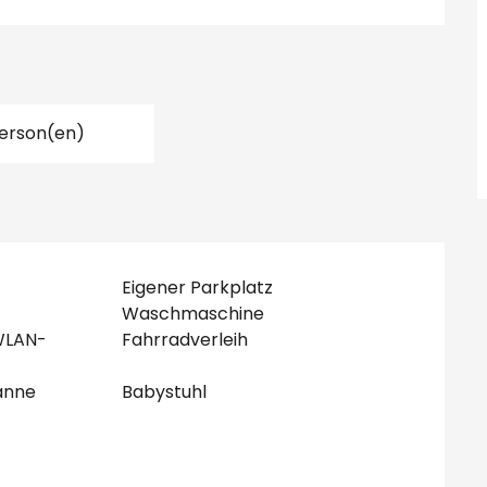
Person(en)
Eigener Parkplatz
Waschmaschine
WLAN-
Fahrradverleih
anne
Babystuhl