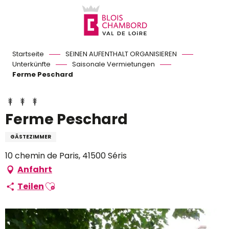
Aller
au
contenu
principal
Startseite
SEINEN AUFENTHALT ORGANISIEREN
Unterkünfte
Saisonale Vermietungen
Ferme Peschard
Ferme Peschard
GÄSTEZIMMER
10 chemin de Paris, 41500 Séris
Anfahrt
Ajouter aux favoris
Teilen