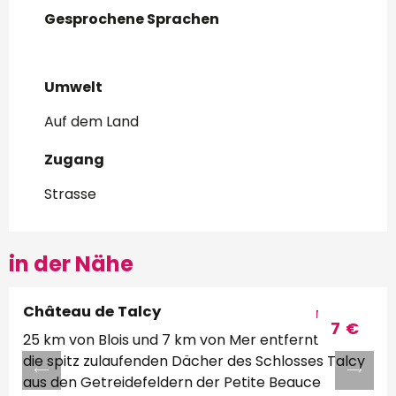
Gesprochene Sprachen
Gesprochene Sprachen
Umwelt
Umwelt
Auf dem Land
Zugang
Zugang
Strasse
in der Nähe
Château de Talcy
Buchbar
7
€
25 km von Blois und 7 km von Mer entfernt ragen
die spitz zulaufenden Dächer des Schlosses Talcy
aus den Getreidefeldern der Petite Beauce