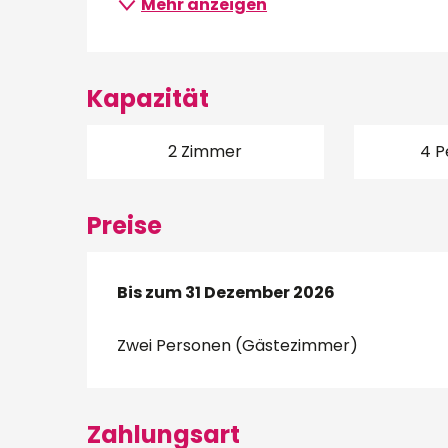
Mehr anzeigen
Kapazität
2 Zimmer
4 P
Preise
ab
Bis zum
14 Oktober 2025
31 Dezember 2026
bis zum
31 Dezembe
Zwei Personen (Gästezimmer)
Zahlungsart