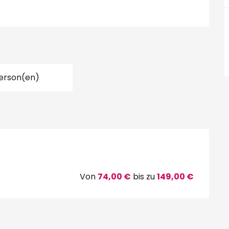
erson(en)
r 2026
Von
74,00 €
bis zu
149,00 €