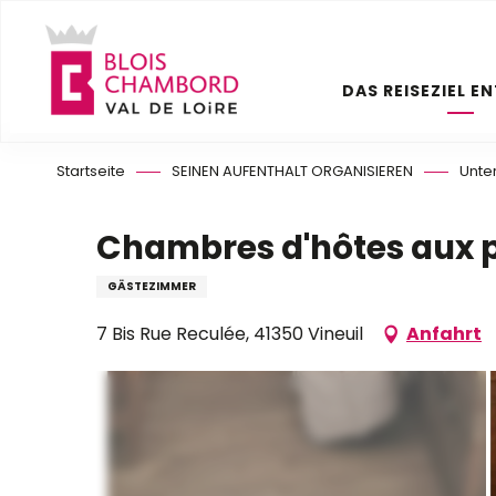
Aller
au
contenu
DAS REISEZIEL E
principal
Startseite
SEINEN AUFENTHALT ORGANISIEREN
Unte
Chambres d'hôtes aux 
GÄSTEZIMMER
7 Bis Rue Reculée, 41350 Vineuil
Anfahrt