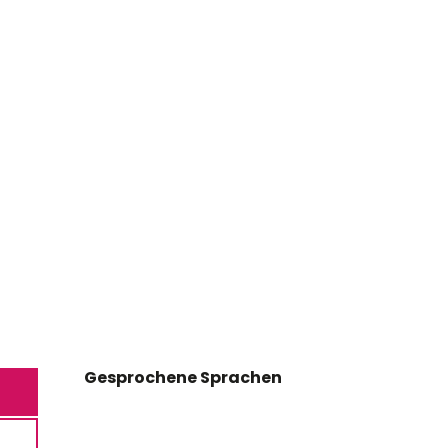
Gesprochene Sprachen
Gesprochene Sprachen