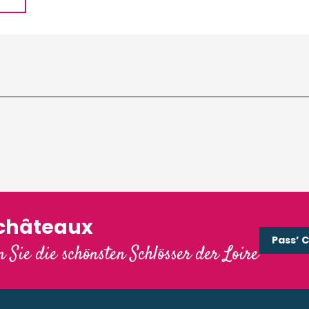
'châteaux
Pass’ 
 Sie die schönsten Schlösser der Loire