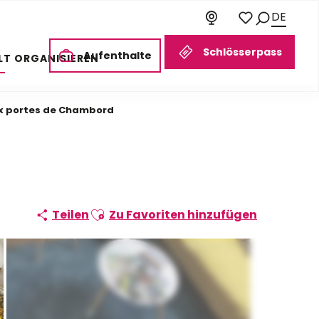
DE
Suche
Voir les favoris
Schlösserpass
Aufenthalte
LT ORGANISIEREN
x portes de Chambord
Ajouter aux favoris
Teilen
Zu Favoriten hinzufügen