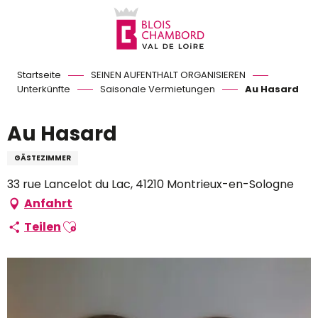
Aller
au
contenu
principal
Startseite
SEINEN AUFENTHALT ORGANISIEREN
Unterkünfte
Saisonale Vermietungen
Au Hasard
Au Hasard
GÄSTEZIMMER
33 rue Lancelot du Lac, 41210 Montrieux-en-Sologne
Anfahrt
Ajouter aux favoris
Teilen