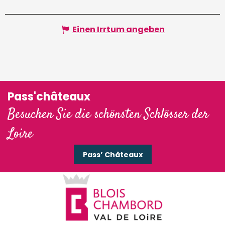
Einen Irrtum angeben
Pass'châteaux
Besuchen Sie die schönsten Schlösser der
Loire
Pass’ Châteaux