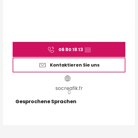
06 80 18 13
▒▒
Kontaktieren Sie uns
socreafik.fr
Gesprochene Sprachen
Gesprochene Sprachen