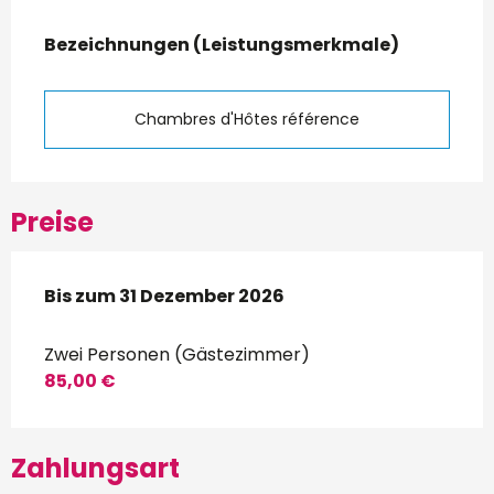
Leistungensmöglichkeiten
Bezeichnungen (Leistungsmerkmale)
Bezeichnungen (Leistungsmerkmale)
Chambres d'Hôtes référence
Preise
ab
Bis zum
16 Oktober 2025
31 Dezember 2026
bis zum
31 Dezember 2026
Zwei Personen (Gästezimmer)
85,00 €
Zahlungsart