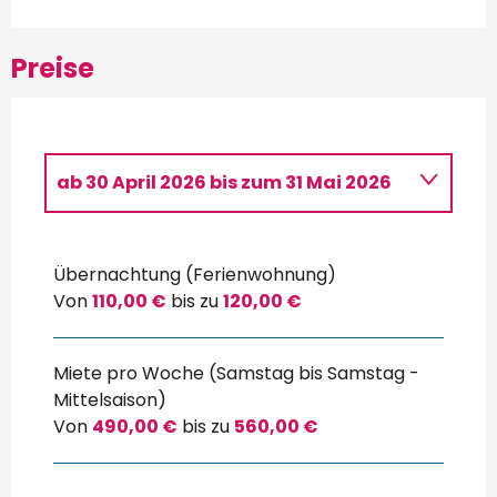
Preise
ab
30 April 2026
bis zum
31 Mai 2026
Preise
Übernachtung (Ferienwohnung)
Bis zum
27 September 2026
Von
110,00 €
bis zu
120,00 €
Miete pro Woche (Samstag bis Samstag -
Mittelsaison)
Von
490,00 €
bis zu
560,00 €