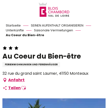
Aller
au
contenu
principal
Startseite
SEINEN AUFENTHALT ORGANISIEREN
Unterkünfte
Saisonale Vermietungen
Au Coeur du Bien-être
Au Coeur du Bien-être
FERIENWOHNUNGEN UND FERIENHÄUSER
32 rue du grand saint Laumer, 41150 Monteaux
Anfahrt
Ajouter aux favoris
Teilen